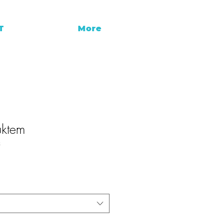
T
More
uktem
3