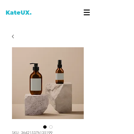
KateUX.
SKU: 364215376135199