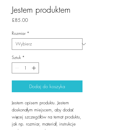
Jestem produktem
Cena
£85.00
Rozmiar
*
Sztuk
*
Dodaj do koszyka
Jestem opisem produktu. Jestem 
doskonałym miejscem, aby dodać 
więcej szczegółów na temat produktu, 
jak np. rozmiar, materiał, instrukcje 
pielęgnacji i instrukcje czyszczenia.